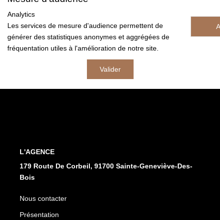
Analytics
FAIRE GÉRER
Les services de mesure d'audience permettent de
A
générer des statistiques anonymes et aggrégées de
fréquentation utiles à l'amélioration de notre site.
L'AGENCE
Valider
Qui Sommes Nous
Notre Équipe
Nous Rejoindre
NOUS CONTACTER
L'AGENCE
179 Route De Corbeil, 91700 Sainte-Geneviève-Des-
Bois
Nous contacter
Présentation