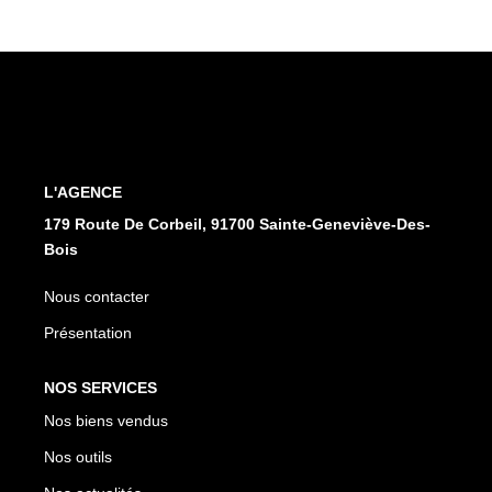
FAIRE GÉRER
L'AGENCE
Qui Sommes Nous
Notre Équipe
L'AGENCE
Nous Rejoindre
179 Route De Corbeil, 91700 Sainte-Geneviève-Des-
Bois
NOUS CONTACTER
Nous contacter
Présentation
NOS SERVICES
Nos biens vendus
Nos outils