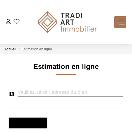
ACHETER
Nos Biens Disponibles
Accueil
Estimation en ligne
LOUER
Estimation en ligne
VENDRE
map
Nos Services
Estimer
Biens Vendus
ÉTAPE SUIVANTE
chevron_right