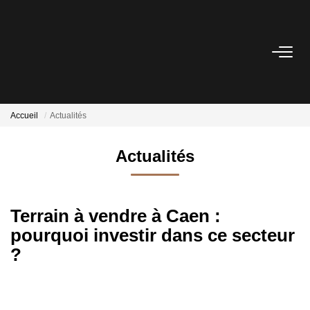
ACHETER
Nos Biens Disponibles
Accueil
Actualités
LOUER
Actualités
VENDRE
Terrain à vendre à Caen :
Nos Services
pourquoi investir dans ce secteur
Estimer
?
Biens Vendus