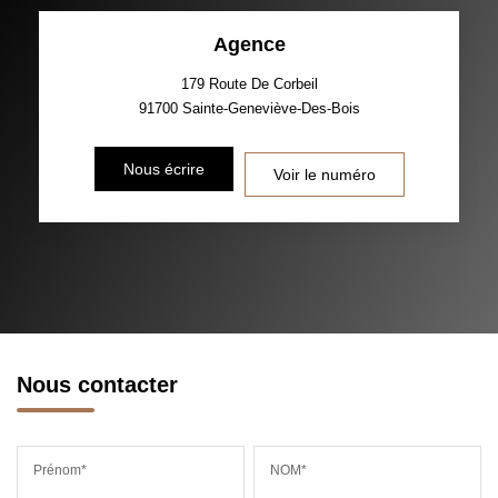
TAUX DE PROPRIÉTAIRES
TAUX D'HABITATION
Agence
TAXE FONCIÈRE
PART DES MÉNAGES SANS
VOITURE
179 Route De Corbeil
91700
Sainte-Geneviève-Des-Bois
DISTANCE DE L'AÉROPORT :
SUPERFICIE :
Nous écrire
Voir le numéro
RÉSULTATS DES LYCÉES
ECOLES ET CRÈCHES
RESTAURANTS ET CAFÉS
COMMERCES
MÉDECINS
Nous contacter
Prénom*
NOM*