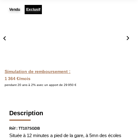
FAIRE GÉRER
Vendu
Exclusif
L'AGENCE
Qui Sommes Nous
Notre Équipe
Nous Rejoindre
Simulation de remboursement :
1 364 €/mois
NOUS CONTACTER
pendant 20 ans à 2% avec un apport de 29 950 €
Description
Réf : TT107SGDB
Située à 12 minutes a pied de la gare, à 5mn des écoles