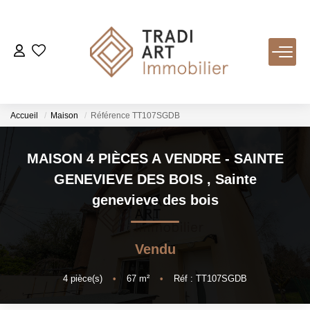
ACHETER
Nos Biens Disponibles
Accueil
Maison
Référence TT107SGDB
LOUER
MAISON 4 PIÈCES A VENDRE - SAINTE
GENEVIEVE DES BOIS
,
Sainte
VENDRE
genevieve des bois
Nos Services
Vendu
Estimer
Biens Vendus
4
pièce(s)
•
67
m²
•
Réf : TT107SGDB