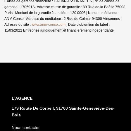
Caisse de garantie financière : GALIAN ASSURANCES | N° de caisse de
garantie : 170591A | Adresse caisse de garantie : 89 Rue de la Boétie 75008
Paris | Montant de la garantie financière : 120 000€ | Nom du médiateur :
ANM Conso | Adresse du médiateur : 2 Rue de Colmar 94300 Vincennes |
Adresse du site :
www.anm-conso.com
| Date d'obtention du label :
11/03/2022
Entreprise juridiquement et financièrement indépendante
L'AGENCE
179 Route De Corbeil, 91700 Sainte-Geneviève-Des-
Bois
Nous contacter