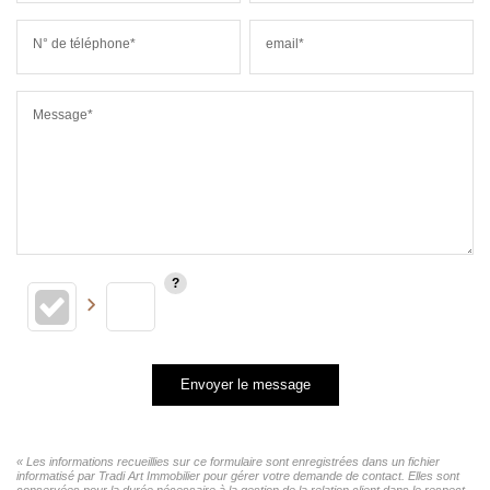
N° de téléphone*
email*
Message*
Envoyer le message
« Les informations recueillies sur ce formulaire sont enregistrées dans un fichier
informatisé par Tradi Art Immobilier pour gérer votre demande de contact. Elles sont
conservées pour la durée nécessaire à la gestion de la relation client dans le respect