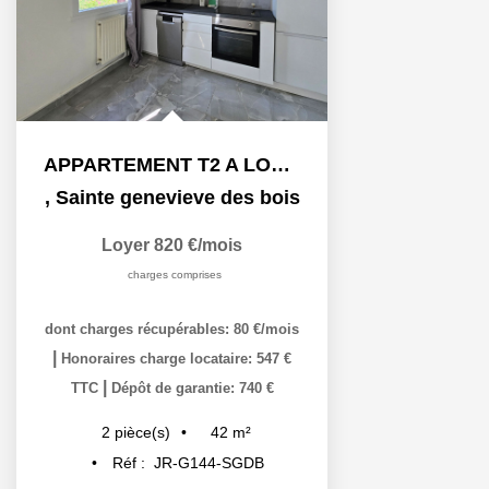
APPARTEMENT T2 A LOUER - SAINTE GENEVIÈVE DES BOIS
,
Sainte genevieve des bois
Loyer 820 €/mois
charges comprises
dont charges récupérables: 80 €/mois
|
Honoraires charge locataire: 547 €
|
TTC
Dépôt de garantie: 740 €
42
m²
2
pièce(s)
Réf :
JR-G144-SGDB