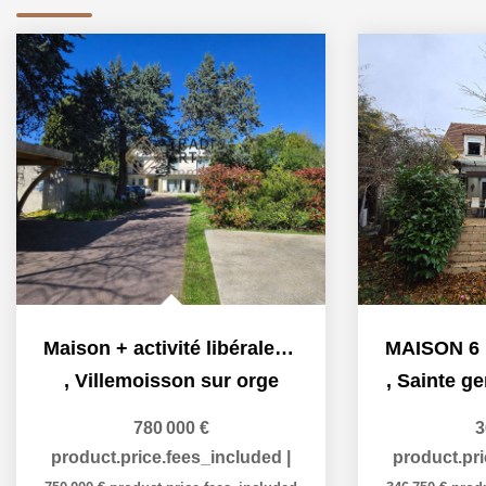
Maison + activité libérale + terrain constructible
,
Villemoisson sur orge
,
Sainte ge
780 000 €
3
product.price.fees_included
|
product.pr