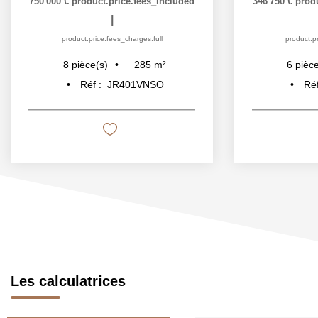
750 000 €
product.price.fees_included
346 750 €
prod
|
product.price.fees_charges.full
product.pr
285
m²
8
pièce(s)
6
pièce
Réf :
JR401VNSO
Ré
Les calculatrices