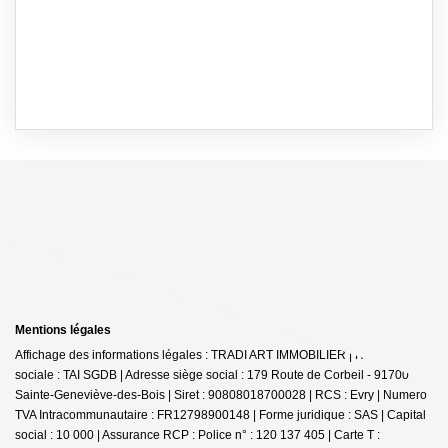
Mentions légales
Affichage des informations légales : TRADI ART IMMOBILIER | Raison
sociale : TAI SGDB | Adresse siège social : 179 Route de Corbeil - 91700
Sainte-Geneviève-des-Bois | Siret : 90808018700028 | RCS : Evry | Numero
TVA Intracommunautaire : FR12798900148 | Forme juridique : SAS | Capital
social : 10 000 | Assurance RCP : Police n° : 120 137 405 |
Carte T :