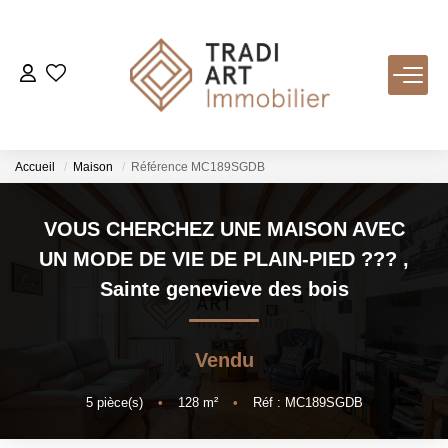
ACHETER
Nos Biens Disponibles
Accueil
Maison
Référence MC189SGDB
LOUER
VOUS CHERCHEZ UNE MAISON AVEC
UN MODE DE VIE DE PLAIN-PIED ???
,
VENDRE
Sainte genevieve des bois
Nos Services
Vendu
Estimer
Biens Vendus
5
pièce(s)
•
128
m²
•
Réf : MC189SGDB