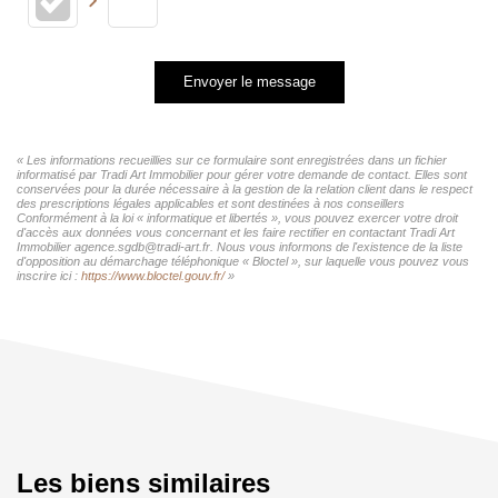
Envoyer le message
« Les informations recueillies sur ce formulaire sont enregistrées dans un fichier
informatisé par Tradi Art Immobilier pour gérer votre demande de contact. Elles sont
conservées pour la durée nécessaire à la gestion de la relation client dans le respect
des prescriptions légales applicables et sont destinées à nos conseillers
Conformément à la loi « informatique et libertés », vous pouvez exercer votre droit
d'accès aux données vous concernant et les faire rectifier en contactant Tradi Art
Immobilier agence.sgdb@tradi-art.fr. Nous vous informons de l'existence de la liste
d'opposition au démarchage téléphonique « Bloctel », sur laquelle vous pouvez vous
inscrire ici :
https://www.bloctel.gouv.fr/
»
Les biens similaires