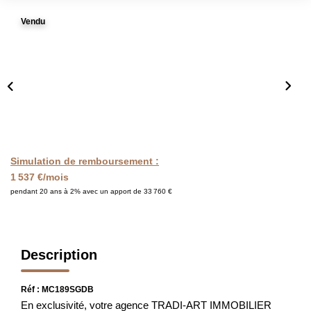
FAIRE GÉRER
Vendu
L'AGENCE
Qui Sommes Nous
Notre Équipe
Nous Rejoindre
Simulation de remboursement :
1 537 €/mois
NOUS CONTACTER
pendant 20 ans à 2% avec un apport de 33 760 €
Description
Réf : MC189SGDB
En exclusivité, votre agence TRADI-ART IMMOBILIER