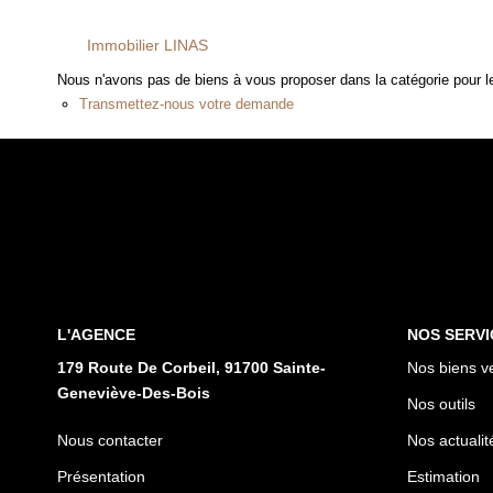
Immobilier LINAS
Nous n'avons pas de biens à vous proposer dans la catégorie pour le
Transmettez-nous votre demande
L'AGENCE
NOS SERVI
179 Route De Corbeil, 91700 Sainte-
Nos biens v
Geneviève-Des-Bois
Nos outils
Nous contacter
Nos actualit
Présentation
Estimation