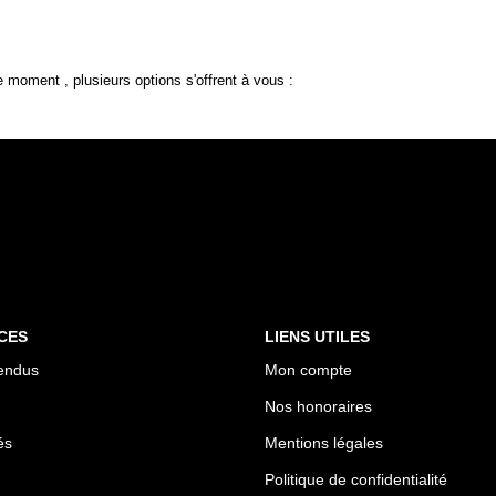
 moment , plusieurs options s'offrent à vous :
CES
LIENS UTILES
endus
Mon compte
Nos honoraires
és
Mentions légales
Politique de confidentialité