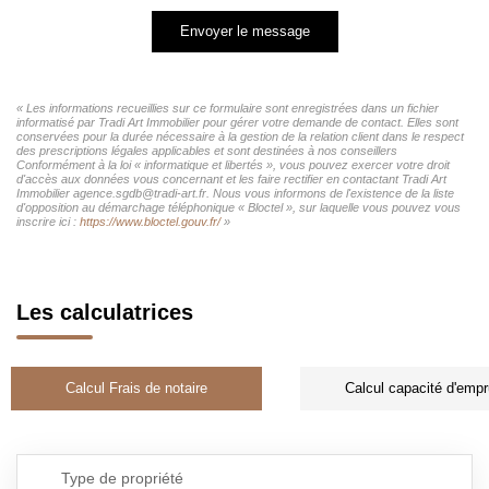
Envoyer le message
« Les informations recueillies sur ce formulaire sont enregistrées dans un fichier
informatisé par Tradi Art Immobilier pour gérer votre demande de contact. Elles sont
conservées pour la durée nécessaire à la gestion de la relation client dans le respect
des prescriptions légales applicables et sont destinées à nos conseillers
Conformément à la loi « informatique et libertés », vous pouvez exercer votre droit
d'accès aux données vous concernant et les faire rectifier en contactant Tradi Art
Immobilier agence.sgdb@tradi-art.fr. Nous vous informons de l'existence de la liste
d'opposition au démarchage téléphonique « Bloctel », sur laquelle vous pouvez vous
inscrire ici :
https://www.bloctel.gouv.fr/
»
Les calculatrices
Calcul Frais de notaire
Calcul capacité d'empr