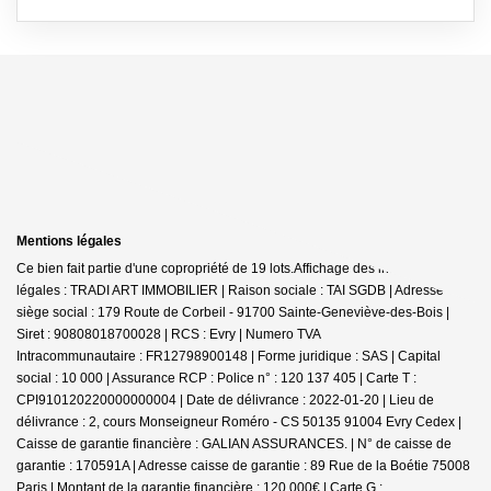
Mentions légales
Ce bien fait partie d'une copropriété de 19 lots.Affichage des informations
légales : TRADI ART IMMOBILIER | Raison sociale : TAI SGDB | Adresse
siège social : 179 Route de Corbeil - 91700 Sainte-Geneviève-des-Bois |
Siret : 90808018700028 | RCS : Evry | Numero TVA
Intracommunautaire : FR12798900148 | Forme juridique : SAS | Capital
social : 10 000 | Assurance RCP : Police n° : 120 137 405 |
Carte T :
CPI910120220000000004 | Date de délivrance : 2022-01-20 | Lieu de
délivrance : 2, cours Monseigneur Roméro - CS 50135 91004 Evry Cedex |
Caisse de garantie financière : GALIAN ASSURANCES. | N° de caisse de
garantie : 170591A | Adresse caisse de garantie : 89 Rue de la Boétie 75008
Paris | Montant de la garantie financière : 120 000€ | Carte G :