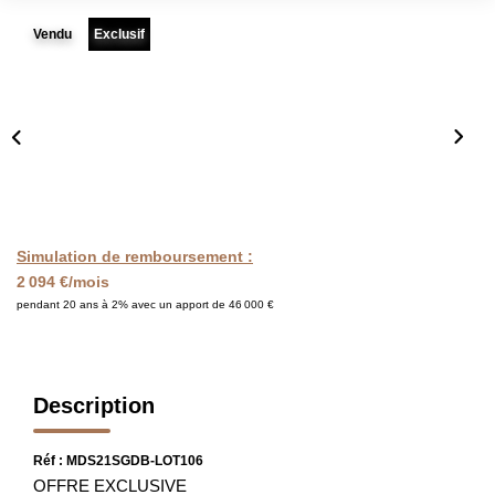
FAIRE GÉRER
Vendu
Exclusif
L'AGENCE
Qui Sommes Nous
Notre Équipe
Nous Rejoindre
Simulation de remboursement :
2 094 €/mois
NOUS CONTACTER
pendant 20 ans à 2% avec un apport de 46 000 €
Description
Réf : MDS21SGDB-LOT106
OFFRE EXCLUSIVE