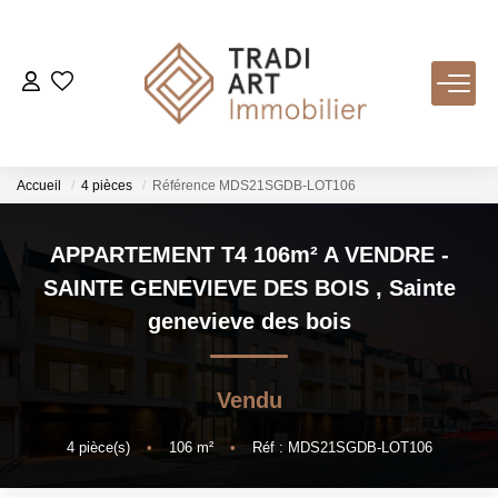
ACHETER
Nos Biens Disponibles
Accueil
4 pièces
Référence MDS21SGDB-LOT106
LOUER
APPARTEMENT T4 106m² A VENDRE -
SAINTE GENEVIEVE DES BOIS
,
Sainte
VENDRE
genevieve des bois
Nos Services
Vendu
Estimer
Biens Vendus
4
pièce(s)
•
106
m²
•
Réf : MDS21SGDB-LOT106