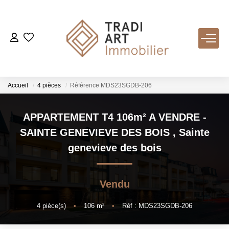
ACHETER
Nos Biens Disponibles
Accueil
4 pièces
Référence MDS23SGDB-206
LOUER
APPARTEMENT T4 106m² A VENDRE -
SAINTE GENEVIEVE DES BOIS
,
Sainte
VENDRE
genevieve des bois
Nos Services
Vendu
Estimer
Biens Vendus
4
pièce(s)
•
106
m²
•
Réf : MDS23SGDB-206