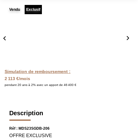
FAIRE GÉRER
Vendu
Exclusif
L'AGENCE
Qui Sommes Nous
Notre Équipe
Nous Rejoindre
Simulation de remboursement :
2 113 €/mois
NOUS CONTACTER
pendant 20 ans à 2% avec un apport de 46 400 €
Description
Réf : MDS23SGDB-206
OFFRE EXCLUSIVE