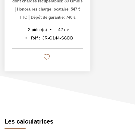
dont charges récupérables: 80 €/mois
|
Honoraires charge locataire: 547 €
|
TTC
Dépôt de garantie: 740 €
42
m²
2
pièce(s)
Réf :
JR-G144-SGDB
Les calculatrices