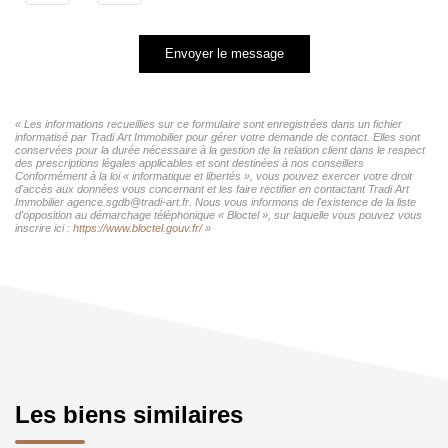
Envoyer le message
« Les informations recueillies sur ce formulaire sont enregistrées dans un fichier
informatisé par Tradi Art Immobilier pour gérer votre demande de contact. Elles sont
conservées pour la durée nécessaire à la gestion de la relation client dans le respect
des prescriptions légales applicables et sont destinées à nos conseillers
Conformément à la loi « informatique et libertés », vous pouvez exercer votre droit
d'accès aux données vous concernant et les faire rectifier en contactant Tradi Art
Immobilier agence.sgdb@tradi-art.fr. Nous vous informons de l'existence de la liste
d'opposition au démarchage téléphonique « Bloctel », sur laquelle vous pouvez vous
inscrire ici :
https://www.bloctel.gouv.fr/
»
Les biens similaires