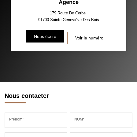
Agence
TAXE FONCIÈRE
PART DES MÉNAGES SANS
VOITURE
179 Route De Corbeil
91700
Sainte-Geneviève-Des-Bois
DISTANCE DE L'AÉROPORT :
SUPERFICIE :
Nous écrire
Voir le numéro
RÉSULTATS DES LYCÉES
ECOLES ET CRÈCHES
RESTAURANTS ET CAFÉS
COMMERCES
MÉDECINS
Nous contacter
Prénom*
NOM*