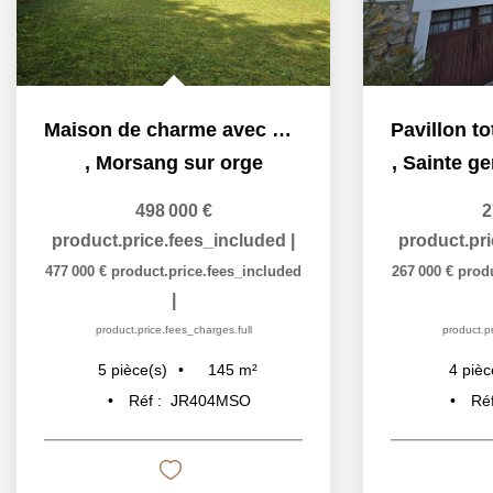
Maison de charme avec piscine située au Parc Beauséjour
,
Morsang sur orge
,
Sainte ge
498 000 €
2
product.price.fees_included
|
product.pr
477 000 €
product.price.fees_included
267 000 €
prod
|
product.price.fees_charges.full
product.pr
145
m²
5
pièce(s)
4
pièc
Réf :
JR404MSO
Ré