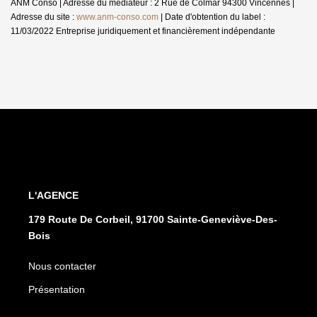
ANM Conso | Adresse du médiateur : 2 Rue de Colmar 94300 Vincennes |
Adresse du site :
www.anm-conso.com
| Date d'obtention du label :
11/03/2022
Entreprise juridiquement et financièrement indépendante
L'AGENCE
179 Route De Corbeil, 91700 Sainte-Geneviève-Des-
Bois
Nous contacter
Présentation