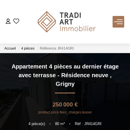
ACHETER
Nos Biens Disponibles
Accueil
4 pièces
Référence JR414GRI
LOUER
Appartement 4 pièces au dernier étage
avec terrasse - Résidence neuve
,
VENDRE
Grigny
Nos Services
250 000 €
Estimer
product.price.fees_charges.teaser
Biens Vendus
4
pièce(s)
•
80
m²
•
Réf : JR414GRI