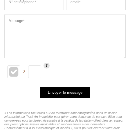
N° de téléphone*
email*
Message*
Envoyer le message
« Les informations recueillies sur ce formulaire sont enregistrées dans un fichier
informatisé par Tradi Art Immobilier pour gérer votre demande de contact. Elles sont
conservées pour la durée nécessaire à la gestion de la relation client dans le respect
des prescriptions légales applicables et sont destinées à nos conseillers
Conformément à la loi « informatique et libertés », vous pouvez exercer votre droit