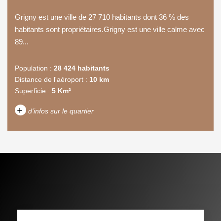
Grigny est une ville de 27 710 habitants dont 36 % des
habitants sont propriétaires.Grigny est une ville calme avec
89...
Population :
28 424 habitants
Distance de l'aéroport :
10 km
Superficie :
5 Km²
+
d'infos sur le quartier
DENSITÉ DE POPULATION
ENFANTS ET ADOLESCENTS
AGE MOYEN
REVENU MENSUEL PAR
MÉNAGE
TAUX DE PROPRIÉTAIRES
TAUX D'HABITATION