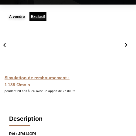
FAIRE GÉRER
A vendre
Exclusif
L'AGENCE
Qui Sommes Nous
Notre Équipe
Nous Rejoindre
Simulation de remboursement :
NOUS CONTACTER
1 138 €/mois
pendant 20 ans à 2% avec un apport de 25 000 €
Description
Réf : JR414GRI