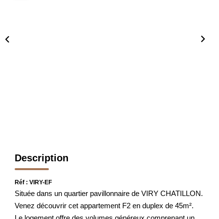
FAIRE GÉRER
L'AGENCE
Qui Sommes Nous
Notre Équipe
Nous Rejoindre
NOUS CONTACTER
Description
Réf : VIRY-EF
Située dans un quartier pavillonnaire de VIRY CHATILLON.
Venez découvrir cet appartement F2 en duplex de 45m².
Le logement offre des volumes généreux comprenant un