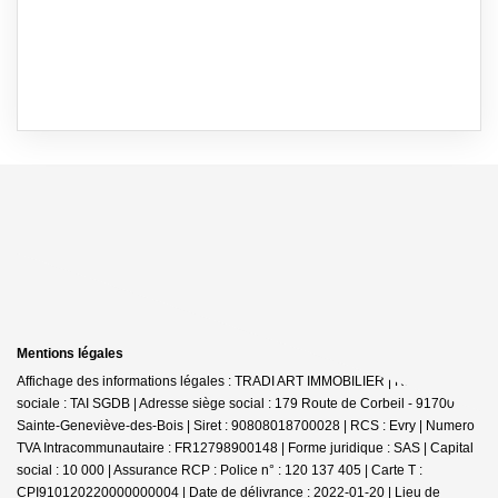
Mentions légales
Affichage des informations légales : TRADI ART IMMOBILIER | Raison
sociale : TAI SGDB | Adresse siège social : 179 Route de Corbeil - 91700
Sainte-Geneviève-des-Bois | Siret : 90808018700028 | RCS : Evry | Numero
TVA Intracommunautaire : FR12798900148 | Forme juridique : SAS | Capital
social : 10 000 | Assurance RCP : Police n° : 120 137 405 |
Carte T :
CPI910120220000000004 | Date de délivrance : 2022-01-20 | Lieu de