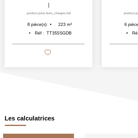
|
product.price.fees_charges.full
product.pr
223
m²
8
pièce(s)
6
pièce
Réf :
TT355SGDB
Ré
Les calculatrices