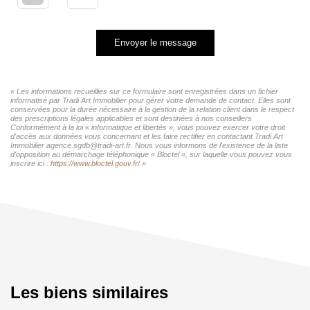
Envoyer le message
« Les informations recueillies sur ce formulaire sont enregistrées dans un fichier
informatisé par Tradi Art Immobilier pour gérer votre demande de contact. Elles sont
conservées pour la durée nécessaire à la gestion de la relation client dans le respect
des prescriptions légales applicables et sont destinées à nos conseillers
Conformément à la loi « informatique et libertés », vous pouvez exercer votre droit
d'accès aux données vous concernant et les faire rectifier en contactant Tradi Art
Immobilier agence.sgdb@tradi-art.fr. Nous vous informons de l'existence de la liste
d'opposition au démarchage téléphonique « Bloctel », sur laquelle vous pouvez vous
inscrire ici :
https://www.bloctel.gouv.fr/
»
Les biens similaires