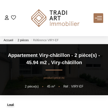
ACHETER
Nos Biens Disponibles
Accueil
2 pièces
Référence VIRY-EF
LOUER
Appartement Viry-châtillon - 2 pièce(s) -
45.94 m2
,
Viry-châtillon
VENDRE
product.price.nc
Nos Services
2
pièce(s)
•
45
m²
•
Réf : VIRY-EF
Estimer
Biens Vendus
Loué