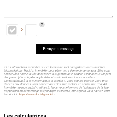
Envoyer le message
« Les informations recueillies sur ce formulaire sont enregistrées dans un fichier
informatisé par Tradi Art Immobilier pour gérer votre demande de contact. Elles sont
conservées pour la durée nécessaire à la gestion de la relation client dans le respect
des prescriptions légales applicables et sont destinées à nos conseillers
Conformément à la loi « informatique et libertés », vous pouvez exercer votre droit
d'accès aux données vous concernant et les faire rectifier en contactant Tradi Art
Immobilier agence.sgdb@tradi-art.fr. Nous vous informons de l'existence de la liste
d'opposition au démarchage téléphonique « Bloctel », sur laquelle vous pouvez vous
inscrire ici :
https://www.bloctel.gouv.fr/
»
Les calculatrices