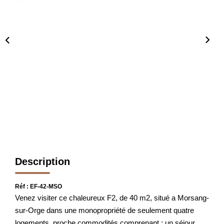
FAIRE GÉRER
L'AGENCE
Qui Sommes Nous
Notre Équipe
Nous Rejoindre
NOUS CONTACTER
Description
Réf : EF-42-MSO
Venez visiter ce chaleureux F2, de 40 m2, situé a Morsang-
sur-Orge dans une monopropriété de seulement quatre
logements, proche commodités comprenant : un séjour