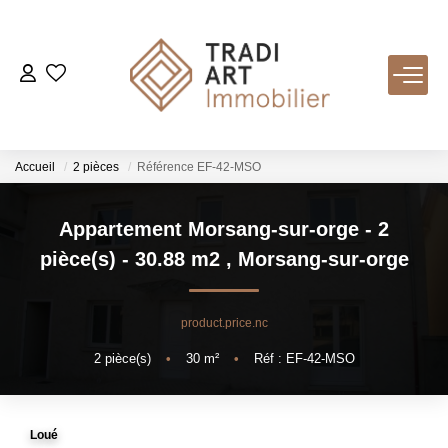
ACHETER
Nos Biens Disponibles
Accueil
2 pièces
Référence EF-42-MSO
LOUER
Appartement Morsang-sur-orge - 2
pièce(s) - 30.88 m2
,
Morsang-sur-orge
VENDRE
product.price.nc
Nos Services
2
pièce(s)
•
30
m²
•
Réf : EF-42-MSO
Estimer
Biens Vendus
Loué