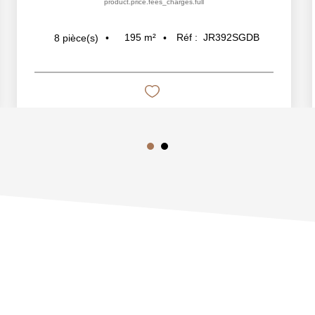
product.price.fees_charges.full
195
m²
Réf :
JR392SGDB
8
pièce(s)