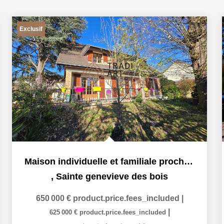
Exclusif
Maison individuelle et familiale proche de toutes commodités
,
Sainte genevieve des bois
650 000 €
product.price.fees_included
|
|
625 000 €
product.price.fees_included