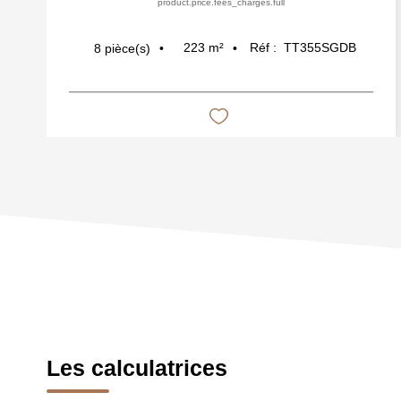
product.price.fees_charges.full
223
m²
Réf :
TT355SGDB
8
pièce(s)
Les calculatrices