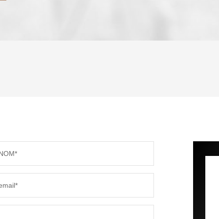
ENFANTS ET ADOLESCENTS
AGE M
TAUX DE PROPRIÉTAIRES
TAUX D
PART DES MÉNAGES SANS VOITURE
DISTAN
NOM*
RÉSULTATS DES LYCÉES
ECOLES
email*
COMMERCES
MÉDEC