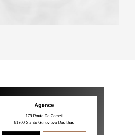
OYEN
'HABITATION
CE DE L'AÉROPORT :
 ET CRÈCHES
Agence
179 Route De Corbeil
91700
Sainte-Geneviève-Des-Bois
INS