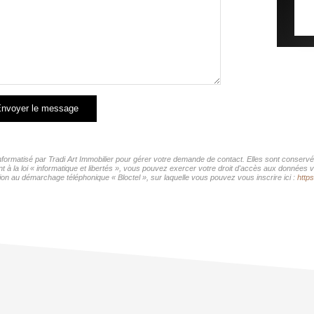
nvoyer le message
informatisé par Tradi Art Immobilier pour gérer votre demande de contact. Elles sont conservée
à la loi « informatique et libertés », vous pouvez exercer votre droit d'accès aux données vou
ion au démarchage téléphonique « Bloctel », sur laquelle vous pouvez vous inscrire ici :
https