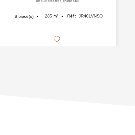
product.price.fees_charges.full
285
m²
Réf :
JR401VNSO
8
pièce(s)