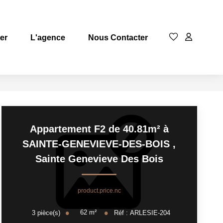
rer
L'agence
Nous Contacter
Appartement F2 de 40.81m² à
SAINTE-GENEVIEVE-DES-BOIS
,
Sainte Genevieve Des Bois
product.price.nc
62
m²
3
pièce(s)
Réf :
ARLESIE-204