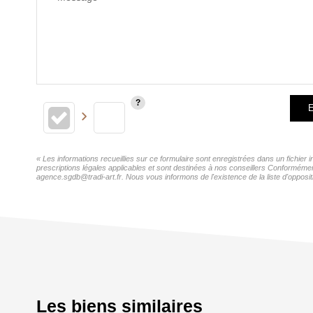
E
« Les informations recueillies sur ce formulaire sont enregistrées dans un fichier 
prescriptions légales applicables et sont destinées à nos conseillers Conformément 
agence.sgdb@tradi-art.fr. Nous vous informons de l'existence de la liste d'opposit
Les biens similaires