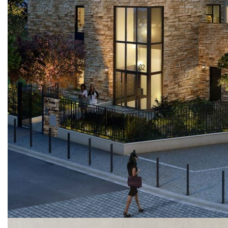
toutes commodités, situé Boulevard de la Gribelette à
MORSANG SUR ORGE.
Ce logement comprend une entrée avec placard, un séjour
avec cuisine ouverte, deux chambres (14 et 10m²), une
salle de bains, un wc séparé
Le plus de ce logement ? Une terrasse de 47m² !
Deux places de stationnements en sous-sol et une cave
Loyer : 1154,44 €
Charges : 90 €
Honoraires Visites, constitution du dossier et rédaction du
bail : 826,67 €
Nos honoraires
Nous contacter
Diagnostics énergétiques