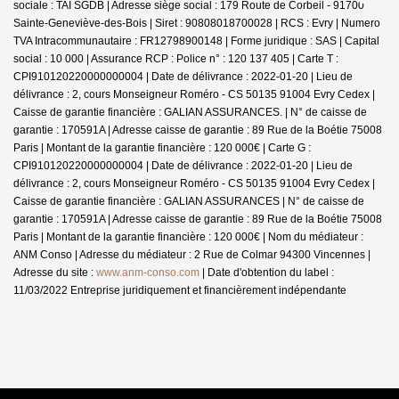
sociale : TAI SGDB | Adresse siège social : 179 Route de Corbeil - 91700
Sainte-Geneviève-des-Bois | Siret : 90808018700028 | RCS : Evry | Numero
TVA Intracommunautaire : FR12798900148 | Forme juridique : SAS | Capital
social : 10 000 | Assurance RCP : Police n° : 120 137 405 |
Carte T :
CPI910120220000000004 | Date de délivrance : 2022-01-20 | Lieu de
délivrance : 2, cours Monseigneur Roméro - CS 50135 91004 Evry Cedex |
Caisse de garantie financière : GALIAN ASSURANCES. | N° de caisse de
garantie : 170591A | Adresse caisse de garantie : 89 Rue de la Boétie 75008
Paris | Montant de la garantie financière : 120 000€ | Carte G :
CPI910120220000000004 | Date de délivrance : 2022-01-20 | Lieu de
délivrance : 2, cours Monseigneur Roméro - CS 50135 91004 Evry Cedex |
Caisse de garantie financière : GALIAN ASSURANCES | N° de caisse de
garantie : 170591A | Adresse caisse de garantie : 89 Rue de la Boétie 75008
Paris | Montant de la garantie financière : 120 000€ | Nom du médiateur :
ANM Conso | Adresse du médiateur : 2 Rue de Colmar 94300 Vincennes |
Adresse du site :
www.anm-conso.com
| Date d'obtention du label :
11/03/2022
Entreprise juridiquement et financièrement indépendante