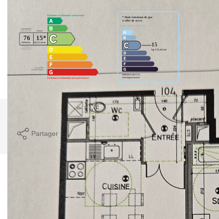
Imprimer
Partager
Calculer mon budget
Ce bien est soumis à un diagnostic ERP (État
des Risques et Pollutions). Pour en savoir plus,
rendez-vous sur
https://www.georisques.gouv.fr/