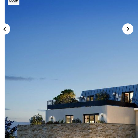
Loué
FAIRE GÉRER
L'AGENCE
Qui Sommes Nous
Notre Équipe
Nous Rejoindre
NOUS CONTACTER
Description
Réf : JR-G67MSO
Venez découvrir ce charmant F3 de 63,59m² situé dans
une résidence récente livrée en avril 2023, à proximité de