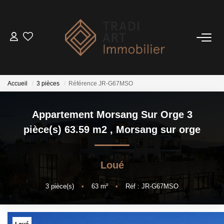
ACHETER
Nos Biens Disponibles
Accueil
3 pièces
Référence JR-G67MSO
LOUER
Appartement Morsang Sur Orge 3
pièce(s) 63.59 m2
,
Morsang sur orge
VENDRE
Nos Services
Loué
Estimer
3
pièce(s)
•
63
m²
•
Réf : JR-G67MSO
Biens Vendus