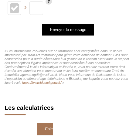
Envoyer le message
« Les informations recueillies sur ce formulaire sont enregistrées dans un fichier
informatisé par Tradi Art Immobilier pour gérer votre demande de contact. Elles sont
conservées pour la durée nécessaire à la gestion de la relation client dans le respect
des prescriptions légales applicables et sont destinées à nos conseillers
Conformément à la loi « informatique et libertés », vous pouvez exercer votre droit
d'accès aux données vous concernant et les faire rectifier en contactant Tradi Art
Immobilier agence.sgdb@tradi-art.fr. Nous vous informons de l'existence de la liste
d'opposition au démarchage téléphonique « Bloctel », sur laquelle vous pouvez vous
inscrire ici :
https://www.bloctel.gouv.fr/
»
Les calculatrices
Calcul Frais de notaire