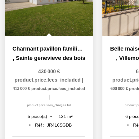
Charmant pavillon familial avec double garage et beaux...
,
Sainte genevieve des bois
,
Villemo
430 000 €
6
product.price.fees_included
|
product.pr
413 000 €
product.price.fees_included
600 000 €
prod
|
product.price.fees_charges.full
product.pr
121
m²
5
pièce(s)
6
pièce
Réf :
JR416SGDB
Ré