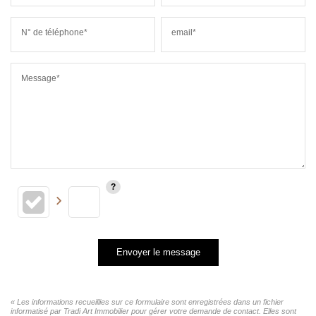
N° de téléphone*
email*
Message*
Envoyer le message
« Les informations recueillies sur ce formulaire sont enregistrées dans un fichier
informatisé par Tradi Art Immobilier pour gérer votre demande de contact. Elles sont