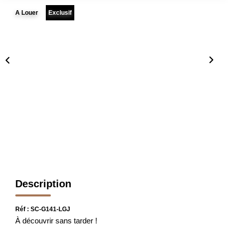
FAIRE GÉRER
A Louer
Exclusif
L'AGENCE
Qui Sommes Nous
Notre Équipe
Nous Rejoindre
NOUS CONTACTER
Description
Réf : SC-G141-LGJ
À découvrir sans tarder !