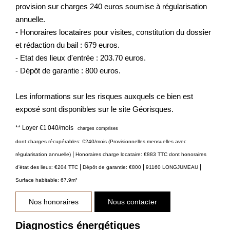
provision sur charges 240 euros soumise à régularisation
annuelle.
- Honoraires locataires pour visites, constitution du dossier
et rédaction du bail : 679 euros.
- Etat des lieux d'entrée : 203.70 euros.
- Dépôt de garantie : 800 euros.
Les informations sur les risques auxquels ce bien est
exposé sont disponibles sur le site Géorisques.
**
Loyer €1 040/mois
charges comprises
dont charges récupérables: €240/mois (Provisionnelles mensuelles avec
|
régularisation annuelle)
Honoraires charge locataire: €883 TTC
dont honoraires
|
|
|
d'état des lieux: €204 TTC
Dépôt de garantie: €800
91160 LONGJUMEAU
Surface habitable: 67.9m²
Nos honoraires
Nous contacter
Diagnostics énergétiques