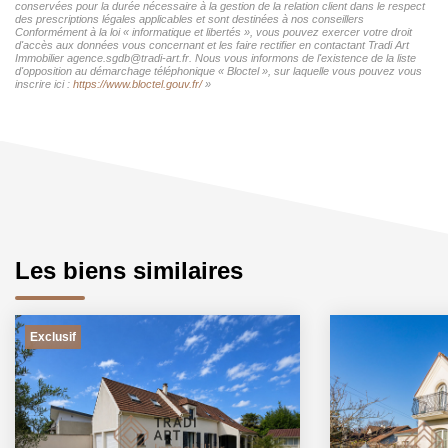
conservées pour la durée nécessaire à la gestion de la relation client dans le respect
des prescriptions légales applicables et sont destinées à nos conseillers
Conformément à la loi « informatique et libertés », vous pouvez exercer votre droit
d'accès aux données vous concernant et les faire rectifier en contactant Tradi Art
Immobilier agence.sgdb@tradi-art.fr. Nous vous informons de l'existence de la liste
d'opposition au démarchage téléphonique « Bloctel », sur laquelle vous pouvez vous
inscrire ici :
https://www.bloctel.gouv.fr/
»
Les biens similaires
Exclusif