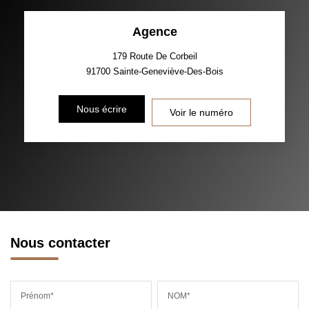
TAUX DE PROPRIÉTAIRES
TAUX D'HABITATION
Agence
TAXE FONCIÈRE
PART DES MÉNAGES SANS
VOITURE
179 Route De Corbeil
91700
Sainte-Geneviève-Des-Bois
DISTANCE DE L'AÉROPORT :
SUPERFICIE :
Nous écrire
Voir le numéro
RÉSULTATS DES LYCÉES
ECOLES ET CRÈCHES
RESTAURANTS ET CAFÉS
COMMERCES
MÉDECINS
Nous contacter
Prénom*
NOM*