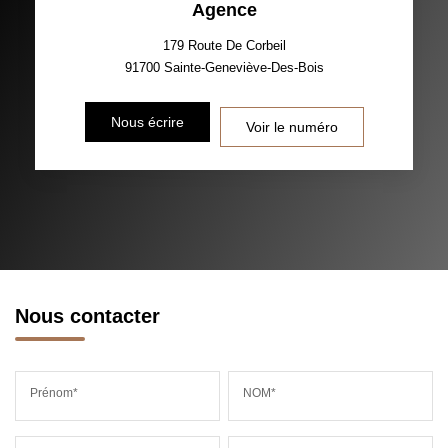
Agence
TAXE FONCIÈRE
PART DES MÉNAGES SANS
VOITURE
179 Route De Corbeil
91700
Sainte-Geneviève-Des-Bois
DISTANCE DE L'AÉROPORT :
SUPERFICIE :
Nous écrire
Voir le numéro
RÉSULTATS DES LYCÉES
ECOLES ET CRÈCHES
RESTAURANTS ET CAFÉS
COMMERCES
MÉDECINS
Nous contacter
Prénom*
NOM*