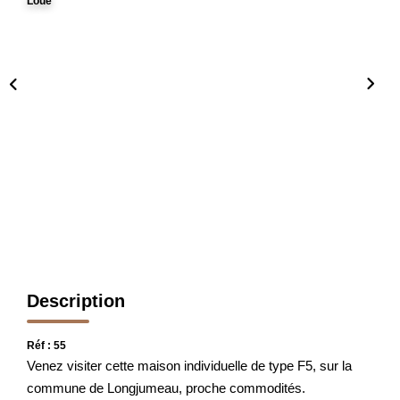
Loué
FAIRE GÉRER
L'AGENCE
Qui Sommes Nous
Notre Équipe
Nous Rejoindre
NOUS CONTACTER
Description
Réf : 55
Venez visiter cette maison individuelle de type F5, sur la
commune de Longjumeau, proche commodités.