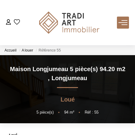
ACHETER
Nos Biens Disponibles
Accueil
A louer
Référence 55
LOUER
Maison Longjumeau 5 pièce(s) 94.20 m2
,
Longjumeau
VENDRE
Loué
Nos Services
Estimer
5
pièce(s)
•
94
m²
•
Réf : 55
Biens Vendus