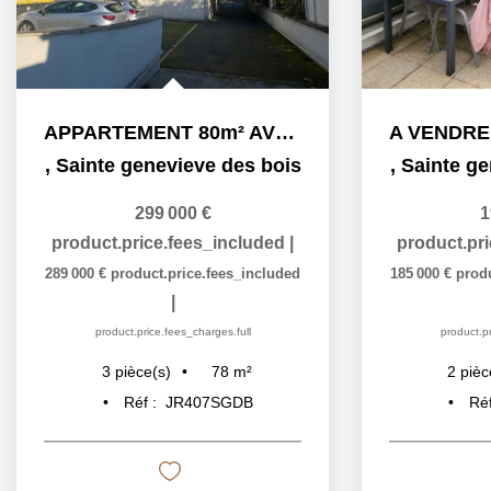
APPARTEMENT 80m² AVEC BALCON A VENDRE - SAINTE GENEVIÈVE...
,
Sainte genevieve des bois
,
Sainte ge
299 000 €
1
product.price.fees_included
|
product.pr
289 000 €
product.price.fees_included
185 000 €
prod
|
product.price.fees_charges.full
product.pr
78
m²
3
pièce(s)
2
pièc
Réf :
JR407SGDB
Ré