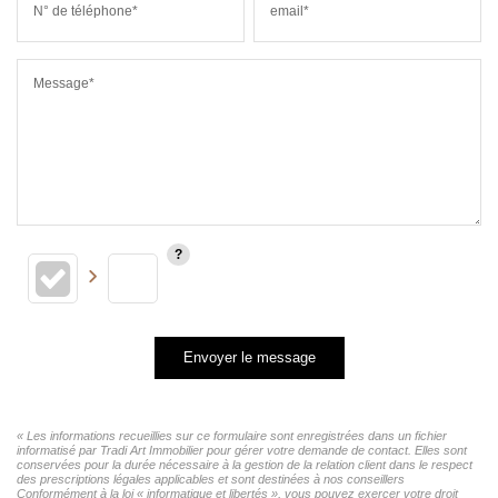
N° de téléphone*
email*
Message*
Envoyer le message
« Les informations recueillies sur ce formulaire sont enregistrées dans un fichier
informatisé par Tradi Art Immobilier pour gérer votre demande de contact. Elles sont
conservées pour la durée nécessaire à la gestion de la relation client dans le respect
des prescriptions légales applicables et sont destinées à nos conseillers
Conformément à la loi « informatique et libertés », vous pouvez exercer votre droit