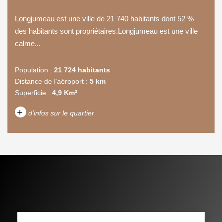
Longjumeau est une ville de 21 740 habitants dont 52 %
des habitants sont propriétaires.Longjumeau est une ville
calme...
Population :
21 724 habitants
Distance de l'aéroport :
5 km
Superficie :
4,9 Km²
+
d'infos sur le quartier
DENSITÉ DE POPULATION
ENFANTS ET ADOLESCENTS
AGE MOYEN
REVENU MENSUEL PAR
MÉNAGE
TAUX DE PROPRIÉTAIRES
TAUX D'HABITATION