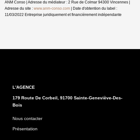
ANM Conso | Adresse du médiateur : 2 Rue de Colmar 94300 Vincennes |
Adresse du site :
www.anm-conso.com
| Date d'obtention du label :
11/03/2022
Entreprise juridiquement et financièrement indépendante
L'AGENCE
179 Route De Corbeil, 91700 Sainte-Geneviève-Des-
Bois
Nous contacter
Présentation