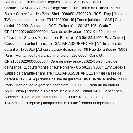
Affichage des informations légales : TRADI ART IMMOBILIER | Raison
sociale : TAI SGDB | Adresse siège social : 179 Route de Corbeil - 91700
Sainte-Geneviève-des-Bois | Siret : 90808018700028 | RCS : Evry | Numero
TVA Intracommunautaire : FR12798900148 | Forme juridique : SAS | Capital
social : 10 000 | Assurance RCP : Police n° : 120 137 405 |
Carte T :
CPI910120220000000004 | Date de délivrance : 2022-01-20 | Lieu de
délivrance : 2, cours Monseigneur Roméro - CS 50135 91004 Evry Cedex |
Caisse de garantie financière : GALIAN ASSURANCES. | N° de caisse de
garantie : 170591A | Adresse caisse de garantie : 89 Rue de la Boétie 75008
Paris | Montant de la garantie financière : 120 000€ | Carte G :
CPI910120220000000004 | Date de délivrance : 2022-01-20 | Lieu de
délivrance : 2, cours Monseigneur Roméro - CS 50135 91004 Evry Cedex |
Caisse de garantie financière : GALIAN ASSURANCES | N° de caisse de
garantie : 170591A | Adresse caisse de garantie : 89 Rue de la Boétie 75008
Paris | Montant de la garantie financière : 120 000€ | Nom du médiateur :
ANM Conso | Adresse du médiateur : 2 Rue de Colmar 94300 Vincennes |
Adresse du site :
www.anm-conso.com
| Date d'obtention du label :
11/03/2022
Entreprise juridiquement et financièrement indépendante