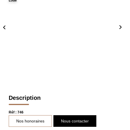
Loué
FAIRE GÉRER
L'AGENCE
Qui Sommes Nous
Notre Équipe
Nous Rejoindre
NOUS CONTACTER
Description
Réf : 746
Nos honoraires
Nous contacter