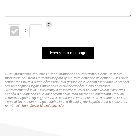
Envoyer le message
« Les informations recueillies sur ce formulaire sont enregistrées dans un fichier
informatisé par Tradi Art Immobilier pour gérer votre demande de contact. Elles sont
conservées pour la durée nécessaire à la gestion de la relation client dans le respect
des prescriptions légales applicables et sont destinées à nos conseillers
Conformément à la loi « informatique et libertés », vous pouvez exercer votre droit
d'accès aux données vous concernant et les faire rectifier en contactant Tradi Art
Immobilier agence.sgdb@tradi-art.fr. Nous vous informons de l'existence de la liste
d'opposition au démarchage téléphonique « Bloctel », sur laquelle vous pouvez vous
inscrire ici :
https://www.bloctel.gouv.fr/
»