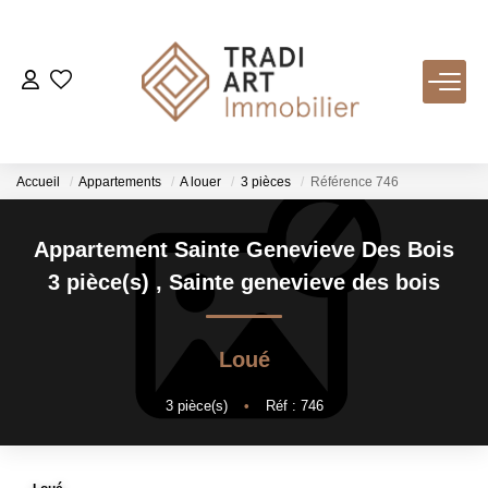
ACHETER
Nos Biens Disponibles
Accueil
Appartements
A louer
3 pièces
Référence 746
LOUER
Appartement Sainte Genevieve Des Bois
3 pièce(s)
,
Sainte genevieve des bois
VENDRE
Loué
Nos Services
Estimer
3
pièce(s)
•
Réf : 746
Biens Vendus