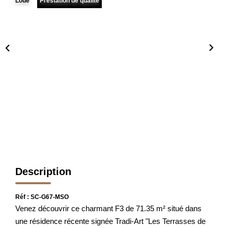
Loué
Prestation de qualite
FAIRE GÉRER
L'AGENCE
Qui Sommes Nous
Notre Équipe
Nous Rejoindre
NOUS CONTACTER
Description
Réf : SC-G67-MSO
Venez découvrir ce charmant F3 de 71.35 m² situé dans
une résidence récente signée Tradi-Art "Les Terrasses de