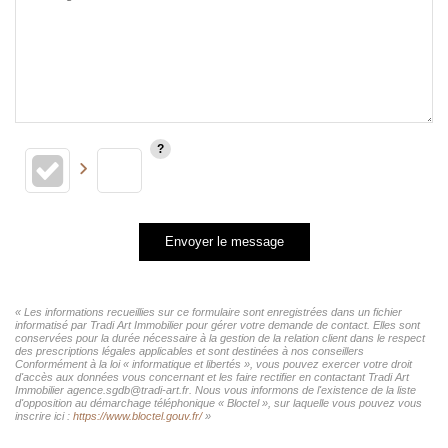
Envoyer le message
« Les informations recueillies sur ce formulaire sont enregistrées dans un fichier
informatisé par Tradi Art Immobilier pour gérer votre demande de contact. Elles sont
conservées pour la durée nécessaire à la gestion de la relation client dans le respect
des prescriptions légales applicables et sont destinées à nos conseillers
Conformément à la loi « informatique et libertés », vous pouvez exercer votre droit
d'accès aux données vous concernant et les faire rectifier en contactant Tradi Art
Immobilier agence.sgdb@tradi-art.fr. Nous vous informons de l'existence de la liste
d'opposition au démarchage téléphonique « Bloctel », sur laquelle vous pouvez vous
inscrire ici :
https://www.bloctel.gouv.fr/
»