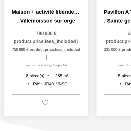
Maison + activité libérale + terrain constructible
,
Villemoisson sur orge
,
Sainte ge
780 000 €
3
product.price.fees_included
|
product.pr
750 000 €
product.price.fees_included
325 000 €
prod
|
product.price.fees_charges.full
product.pr
285
m²
8
pièce(s)
5
pièce
Réf :
JR401VNSO
Ré