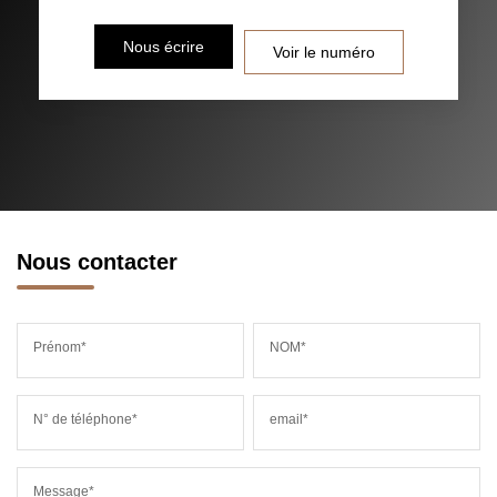
DISTANCE DE L'AÉROPORT :
SUPERFICIE :
Nous écrire
Voir le numéro
RÉSULTATS DES LYCÉES
ECOLES ET CRÈCHES
RESTAURANTS ET CAFÉS
COMMERCES
MÉDECINS
Nous contacter
Prénom*
NOM*
N° de téléphone*
email*
Message*