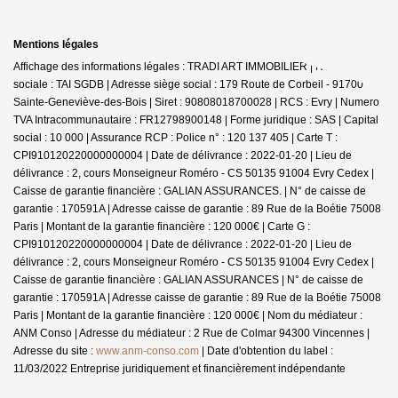
Mentions légales
Affichage des informations légales : TRADI ART IMMOBILIER | Raison
sociale : TAI SGDB | Adresse siège social : 179 Route de Corbeil - 91700
Sainte-Geneviève-des-Bois | Siret : 90808018700028 | RCS : Evry | Numero
TVA Intracommunautaire : FR12798900148 | Forme juridique : SAS | Capital
social : 10 000 | Assurance RCP : Police n° : 120 137 405 |
Carte T :
CPI910120220000000004 | Date de délivrance : 2022-01-20 | Lieu de
délivrance : 2, cours Monseigneur Roméro - CS 50135 91004 Evry Cedex |
Caisse de garantie financière : GALIAN ASSURANCES. | N° de caisse de
garantie : 170591A | Adresse caisse de garantie : 89 Rue de la Boétie 75008
Paris | Montant de la garantie financière : 120 000€ | Carte G :
CPI910120220000000004 | Date de délivrance : 2022-01-20 | Lieu de
délivrance : 2, cours Monseigneur Roméro - CS 50135 91004 Evry Cedex |
Caisse de garantie financière : GALIAN ASSURANCES | N° de caisse de
garantie : 170591A | Adresse caisse de garantie : 89 Rue de la Boétie 75008
Paris | Montant de la garantie financière : 120 000€ | Nom du médiateur :
ANM Conso | Adresse du médiateur : 2 Rue de Colmar 94300 Vincennes |
Adresse du site :
www.anm-conso.com
| Date d'obtention du label :
11/03/2022
Entreprise juridiquement et financièrement indépendante