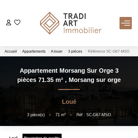
ACHETER
Nos Biens Disponibles
Accueil
Appartements
A louer
3 pièces
Référence SC-G67-MSO
LOUER
Appartement Morsang Sur Orge 3
pièces 71.35 m²
,
Morsang sur orge
VENDRE
Loué
Nos Services
Estimer
3
pièce(s)
•
71
m²
•
Réf : SC-G67-MSO
Biens Vendus