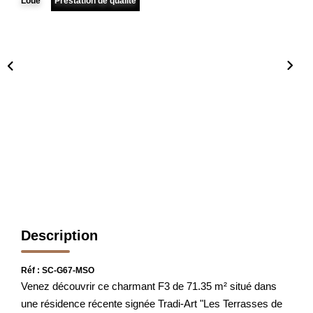
Loué
Prestation de qualite
FAIRE GÉRER
L'AGENCE
Qui Sommes Nous
Notre Équipe
Nous Rejoindre
NOUS CONTACTER
Description
Réf : SC-G67-MSO
Venez découvrir ce charmant F3 de 71.35 m² situé dans
une résidence récente signée Tradi-Art "Les Terrasses de