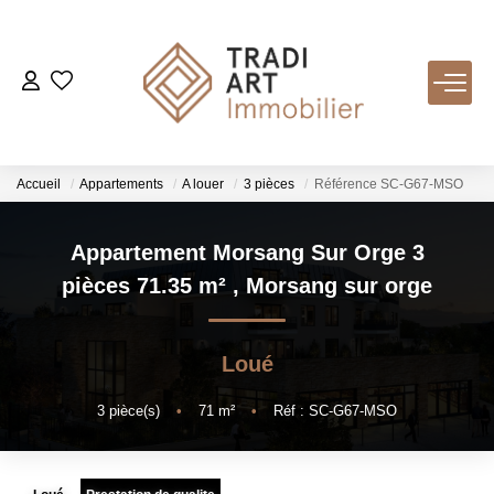
ACHETER
Nos Biens Disponibles
Accueil
Appartements
A louer
3 pièces
Référence SC-G67-MSO
LOUER
Appartement Morsang Sur Orge 3
pièces 71.35 m²
,
Morsang sur orge
VENDRE
Loué
Nos Services
Estimer
3
pièce(s)
•
71
m²
•
Réf : SC-G67-MSO
Biens Vendus