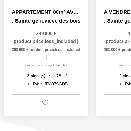
APPARTEMENT 80m² AVEC BALCON A VENDRE - SAINTE GENEVIÈVE...
,
Sainte genevieve des bois
,
Sainte ge
299 000 €
1
product.price.fees_included
|
product.pr
289 000 €
product.price.fees_included
185 000 €
prod
|
product.price.fees_charges.full
product.pr
78
m²
3
pièce(s)
2
pièc
Réf :
JR407SGDB
Ré