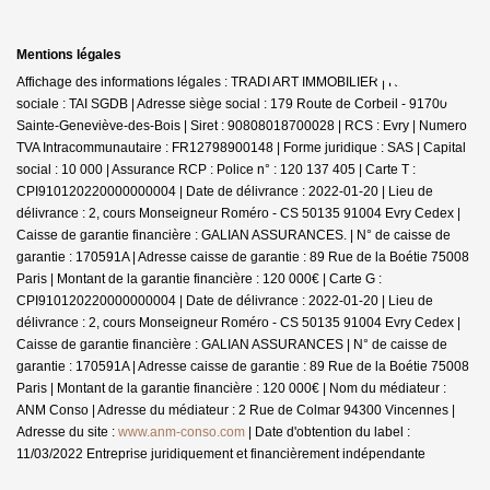
Mentions légales
Affichage des informations légales : TRADI ART IMMOBILIER | Raison
sociale : TAI SGDB | Adresse siège social : 179 Route de Corbeil - 91700
Sainte-Geneviève-des-Bois | Siret : 90808018700028 | RCS : Evry | Numero
TVA Intracommunautaire : FR12798900148 | Forme juridique : SAS | Capital
social : 10 000 | Assurance RCP : Police n° : 120 137 405 |
Carte T :
CPI910120220000000004 | Date de délivrance : 2022-01-20 | Lieu de
délivrance : 2, cours Monseigneur Roméro - CS 50135 91004 Evry Cedex |
Caisse de garantie financière : GALIAN ASSURANCES. | N° de caisse de
garantie : 170591A | Adresse caisse de garantie : 89 Rue de la Boétie 75008
Paris | Montant de la garantie financière : 120 000€ | Carte G :
CPI910120220000000004 | Date de délivrance : 2022-01-20 | Lieu de
délivrance : 2, cours Monseigneur Roméro - CS 50135 91004 Evry Cedex |
Caisse de garantie financière : GALIAN ASSURANCES | N° de caisse de
garantie : 170591A | Adresse caisse de garantie : 89 Rue de la Boétie 75008
Paris | Montant de la garantie financière : 120 000€ | Nom du médiateur :
ANM Conso | Adresse du médiateur : 2 Rue de Colmar 94300 Vincennes |
Adresse du site :
www.anm-conso.com
| Date d'obtention du label :
11/03/2022
Entreprise juridiquement et financièrement indépendante