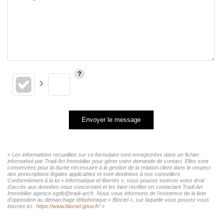
Envoyer le message
« Les informations recueillies sur ce formulaire sont enregistrées dans un fichier
informatisé par Tradi Art Immobilier pour gérer votre demande de contact. Elles sont
conservées pour la durée nécessaire à la gestion de la relation client dans le respect
des prescriptions légales applicables et sont destinées à nos conseillers
Conformément à la loi « informatique et libertés », vous pouvez exercer votre droit
d'accès aux données vous concernant et les faire rectifier en contactant Tradi Art
Immobilier agence.sgdb@tradi-art.fr. Nous vous informons de l'existence de la liste
d'opposition au démarchage téléphonique « Bloctel », sur laquelle vous pouvez vous
inscrire ici :
https://www.bloctel.gouv.fr/
»