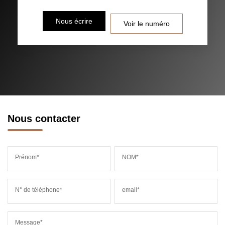
DISTANCE DE L'AÉROPORT :
SUPERFICIE :
Nous écrire
Voir le numéro
RÉSULTATS DES LYCÉES
ECOLES ET CRÈCHES
RESTAURANTS ET CAFÉS
COMMERCES
MÉDECINS
Nous contacter
Prénom*
NOM*
N° de téléphone*
email*
Message*