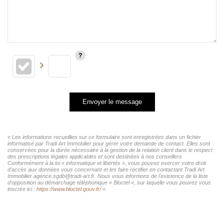
Envoyer le message
« Les informations recueillies sur ce formulaire sont enregistrées dans un fichier
informatisé par Tradi Art Immobilier pour gérer votre demande de contact. Elles sont
conservées pour la durée nécessaire à la gestion de la relation client dans le respect
des prescriptions légales applicables et sont destinées à nos conseillers
Conformément à la loi « informatique et libertés », vous pouvez exercer votre droit
d'accès aux données vous concernant et les faire rectifier en contactant Tradi Art
Immobilier agence.sgdb@tradi-art.fr. Nous vous informons de l'existence de la liste
d'opposition au démarchage téléphonique « Bloctel », sur laquelle vous pouvez vous
inscrire ici :
https://www.bloctel.gouv.fr/
»