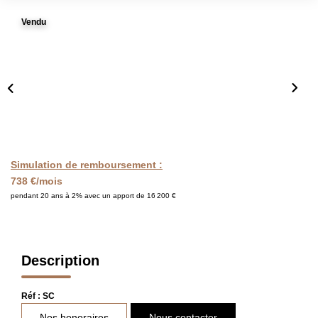
FAIRE GÉRER
Vendu
L'AGENCE
Qui Sommes Nous
Notre Équipe
Nous Rejoindre
Simulation de remboursement :
738 €/mois
NOUS CONTACTER
pendant 20 ans à 2% avec un apport de 16 200 €
Description
Réf : SC
Nos honoraires
Nous contacter