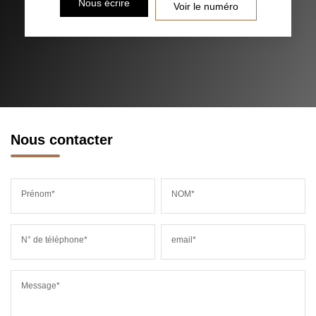
Nous écrire
Voir le numéro
RÉSULTATS DES LYCÉES
ECOLES ET CRÈCHES
RESTAURANTS ET CAFÉS
COMMERCES
MÉDECINS
Nous contacter
Prénom*
NOM*
N° de téléphone*
email*
Message*