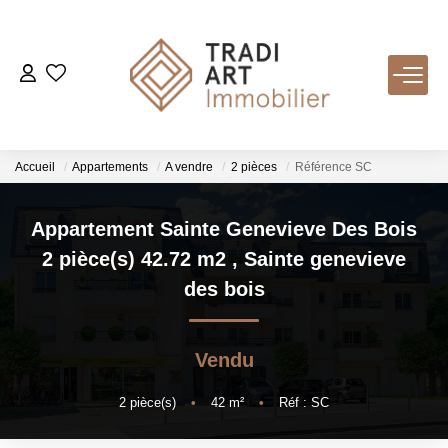
ACHETER
Nos Biens Disponibles
Accueil
Appartements
A vendre
2 pièces
Référence SC
LOUER
Appartement Sainte Genevieve Des Bois
2 pièce(s) 42.72 m2
,
Sainte genevieve
VENDRE
des bois
Nos Services
Vendu
Estimer
Biens Vendus
2
pièce(s)
•
42
m²
•
Réf : SC