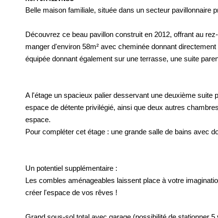
Belle maison familiale, située dans un secteur pavillonnaire
Découvrez ce beau pavillon construit en 2012, offrant au rez
manger d'environ 58m² avec cheminée donnant directement sur
équipée donnant également sur une terrasse, une suite paren
A l'étage un spacieux palier desservant une deuxième suite p
espace de détente privilégié, ainsi que deux autres chambres
espace.
Pour compléter cet étage : une grande salle de bains avec do
Un potentiel supplémentaire :
Les combles aménageables laissent place à votre imaginatio
créer l'espace de vos rêves !
Grand sous-sol total avec garage (possibilité de stationner 5 v