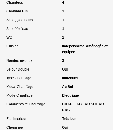
Chambres
4
Chambre RDC
1
Salle(s) de bains
1
Salle(s) d'eau
1
WC
1
Cuisine
Indépendante, aménagée et
équipée
Nombre niveaux
3
Séjour Double
Oui
Type Chauffage
Individuel
Méca. Chauffage
Au Sol
Mode Chauffage
Electrique
Commentaire Chauffage
CHAUFFAGE AU SOL AU
RDC
Etat intérieur
Très bon
Cheminée
Oui