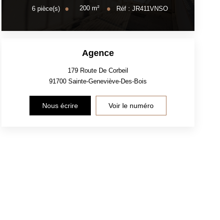
200
m²
6
pièce(s)
Réf :
JR411VNSO
Agence
179 Route De Corbeil
91700
Sainte-Geneviève-Des-Bois
Nous écrire
Voir le numéro