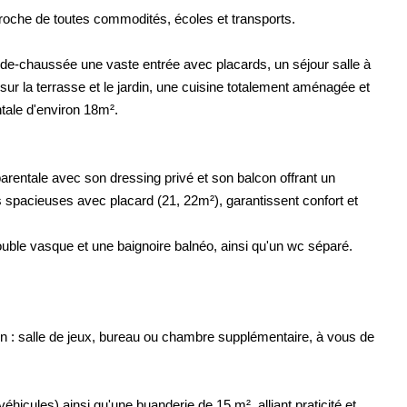
 proche de toutes commodités, écoles et transports.
-de-chaussée une vaste entrée avec placards, un séjour salle à
 la terrasse et le jardin, une cuisine totalement aménagée et
tale d'environ 18m².
arentale avec son dressing privé et son balcon offrant un
 spacieuses avec placard (21, 22m²), garantissent confort et
uble vasque et une baignoire balnéo, ainsi qu'un wc séparé.
n : salle de jeux, bureau ou chambre supplémentaire, à vous de
éhicules) ainsi qu'une buanderie de 15 m², alliant praticité et