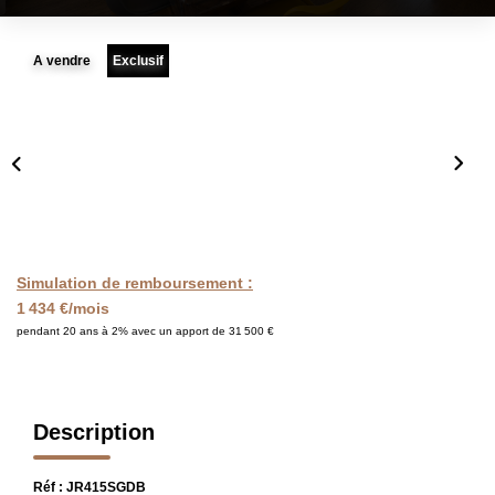
FAIRE GÉRER
A vendre
Exclusif
L'AGENCE
Qui Sommes Nous
Notre Équipe
Nous Rejoindre
Simulation de remboursement :
NOUS CONTACTER
1 434 €/mois
pendant 20 ans à 2% avec un apport de 31 500 €
Description
Réf : JR415SGDB