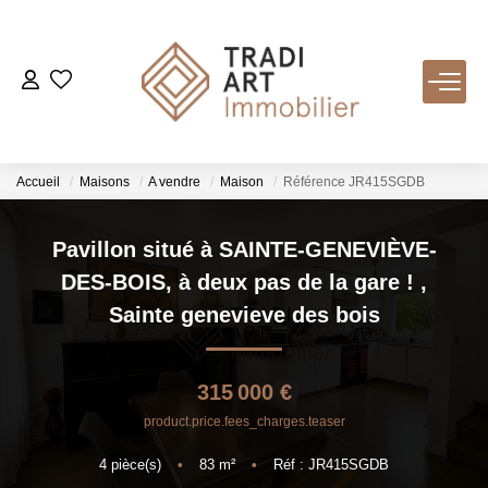
ACHETER
Nos Biens Disponibles
Accueil
Maisons
A vendre
Maison
Référence JR415SGDB
LOUER
Pavillon situé à SAINTE-GENEVIÈVE-
DES-BOIS, à deux pas de la gare !
,
VENDRE
Sainte genevieve des bois
Nos Services
315 000 €
Estimer
product.price.fees_charges.teaser
Biens Vendus
4
pièce(s)
•
83
m²
•
Réf : JR415SGDB