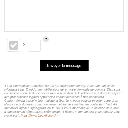
Envoyer le message
« Les informations recueillies sur ce formulaire sont enregistrées dans un fichier
informatisé par Tradi Art Immobilier pour gérer votre demande de contact. Elles sont
conservées pour la durée nécessaire à la gestion de la relation client dans le respect
des prescriptions légales applicables et sont destinées à nos conseillers
Conformément à la loi « informatique et libertés », vous pouvez exercer votre droit
d'accès aux données vous concernant et les faire rectifier en contactant Tradi Art
Immobilier agence.sgdb@tradi-art.fr. Nous vous informons de l'existence de la liste
d'opposition au démarchage téléphonique « Bloctel », sur laquelle vous pouvez vous
inscrire ici :
https://www.bloctel.gouv.fr/
»