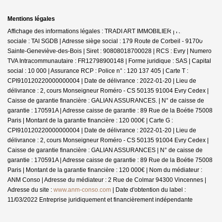
Mentions légales
Affichage des informations légales : TRADI ART IMMOBILIER | Raison
sociale : TAI SGDB | Adresse siège social : 179 Route de Corbeil - 91700
Sainte-Geneviève-des-Bois | Siret : 90808018700028 | RCS : Evry | Numero
TVA Intracommunautaire : FR12798900148 | Forme juridique : SAS | Capital
social : 10 000 | Assurance RCP : Police n° : 120 137 405 |
Carte T :
CPI910120220000000004 | Date de délivrance : 2022-01-20 | Lieu de
délivrance : 2, cours Monseigneur Roméro - CS 50135 91004 Evry Cedex |
Caisse de garantie financière : GALIAN ASSURANCES. | N° de caisse de
garantie : 170591A | Adresse caisse de garantie : 89 Rue de la Boétie 75008
Paris | Montant de la garantie financière : 120 000€ | Carte G :
CPI910120220000000004 | Date de délivrance : 2022-01-20 | Lieu de
délivrance : 2, cours Monseigneur Roméro - CS 50135 91004 Evry Cedex |
Caisse de garantie financière : GALIAN ASSURANCES | N° de caisse de
garantie : 170591A | Adresse caisse de garantie : 89 Rue de la Boétie 75008
Paris | Montant de la garantie financière : 120 000€ | Nom du médiateur :
ANM Conso | Adresse du médiateur : 2 Rue de Colmar 94300 Vincennes |
Adresse du site :
www.anm-conso.com
| Date d'obtention du label :
11/03/2022
Entreprise juridiquement et financièrement indépendante