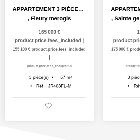
APPARTEMENT 3 PIÈCES AVEC BALCON A VENDRE - RESIDENCE...
,
Fleury merogis
,
Sainte ge
165 000 €
1
product.price.fees_included
|
product.pr
155 100 €
product.price.fees_included
175 000 €
prod
|
product.price.fees_charges.full
product.pr
57
m²
3
pièce(s)
3
pièc
Réf :
JR408FL-M
Réf