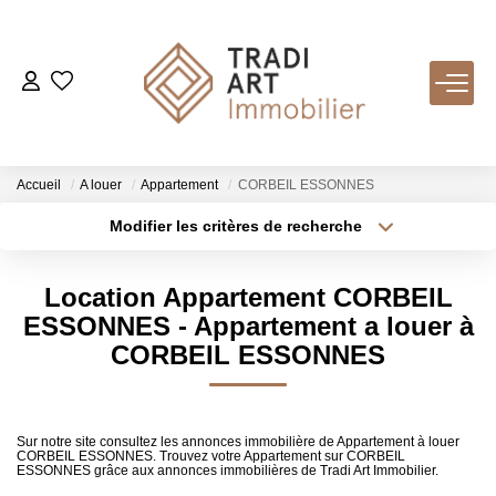
ACHETER
Nos Biens Disponibles
Accueil
A louer
Appartement
CORBEIL ESSONNES
Modifier les critères de recherche
Type de transaction
Localisation
LOUER
Acheter
Localisation
Location Appartement CORBEIL
Type de bien
VENDRE
Sélectionnez...
Surface min
ESSONNES - Appartement a louer à
CORBEIL ESSONNES
Nos Services
Plus de critères
Budget max
Estimer
Créer une alerte
Biens Vendus
Sur notre site consultez les annonces immobilière de Appartement à louer
CORBEIL ESSONNES. Trouvez votre Appartement sur CORBEIL
ESSONNES grâce aux annonces immobilières de Tradi Art Immobilier.