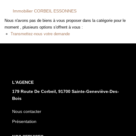
FAIRE GÉRER
Immobilier CORBEIL ESSONNES
Nous n'avons pas de biens à vous proposer dans la catégorie pour le
L'AGENCE
moment , plusieurs options s'offrent à vous :
Transmettez-nous votre demande
Qui Sommes Nous
Notre Équipe
Nous Rejoindre
NOUS CONTACTER
L'AGENCE
179 Route De Corbeil, 91700 Sainte-Geneviève-Des-
Bois
Nous contacter
Présentation