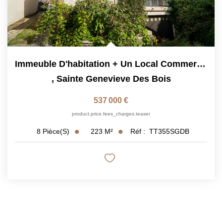
Immeuble D'habitation + Un Local Commercial À Vendre -...
,
Sainte Genevieve Des Bois
537 000 €
product.price.fees_charges.teaser
223
M²
Réf :
TT355SGDB
8
Pièce(s)