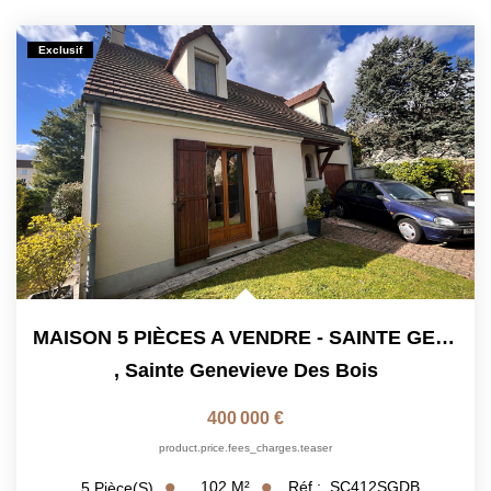
Exclusif
MAISON 5 PIÈCES A VENDRE - SAINTE GENEVIÈVE DES BOIS
,
Sainte Genevieve Des Bois
400 000 €
product.price.fees_charges.teaser
102
M²
Réf :
SC412SGDB
5
Pièce(s)