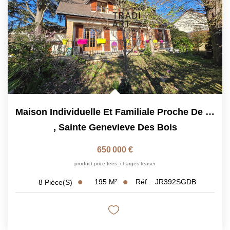
Maison Individuelle Et Familiale Proche De Toutes Commodités
,
Sainte Genevieve Des Bois
650 000 €
product.price.fees_charges.teaser
195
M²
Réf :
JR392SGDB
8
Pièce(s)