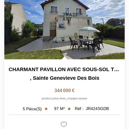
CHARMANT PAVILLON AVEC SOUS-SOL TOTAL A VENDRE - SAINTE...
,
Sainte Genevieve Des Bois
344 000 €
product.price.fees_charges.teaser
97
M²
Réf :
JR424SGDB
5
Pièce(s)