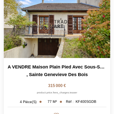
A VENDRE Maison Plain Pied Avec Sous-Sol Total...
,
Sainte Genevieve Des Bois
315 000 €
product.price.fees_charges.teaser
77
M²
Réf :
KF400SGDB
4
Pièce(s)