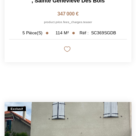
,
Sainte Genevieve Des Bois
347 000 €
product.price.fees_charges.teaser
114
M²
Réf :
SC369SGDB
5
Pièce(s)
Exclusif