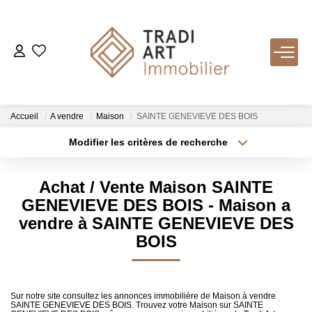
ACHETER
Nos Biens Disponibles
Accueil
A vendre
Maison
SAINTE GENEVIEVE DES BOIS
Modifier les critères de recherche
Type de transaction
Localisation
LOUER
Acheter
Localisation
Achat / Vente Maison SAINTE
Type de bien
VENDRE
Sélectionnez...
Surface min
GENEVIEVE DES BOIS - Maison a
vendre à SAINTE GENEVIEVE DES
Nos Services
Plus de critères
Budget max
BOIS
Estimer
Créer une alerte
Biens Vendus
Sur notre site consultez les annonces immobilière de Maison à vendre
SAINTE GENEVIEVE DES BOIS. Trouvez votre Maison sur SAINTE