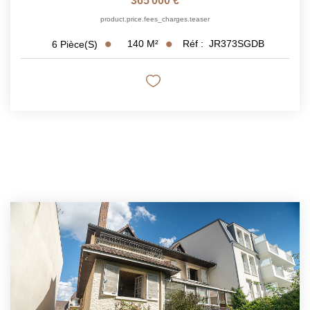
365 000 €
product.price.fees_charges.teaser
140
M²
Réf :
JR373SGDB
6
Pièce(s)