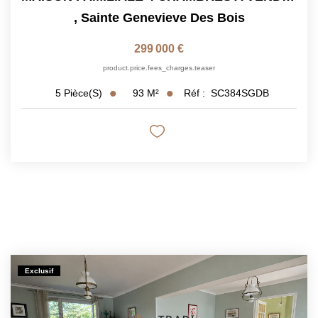
,
Sainte Genevieve Des Bois
299 000 €
product.price.fees_charges.teaser
93
M²
Réf :
SC384SGDB
5
Pièce(s)
Exclusif