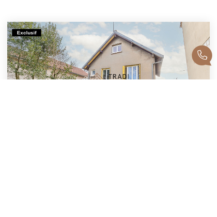
Exclusif
A Vendre Maison Avec Grand Terrain SAINTE-GENEVIEVE-DES-BOIS
,
Sainte Genevieve Des Bois
278 000 €
product.price.fees_charges.teaser