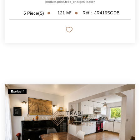
product.price.fees_charges.teaser
121
M²
Réf :
JR416SGDB
5
Pièce(s)
Exclusif