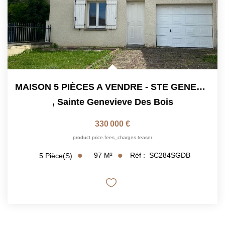
MAISON 5 PIÈCES A VENDRE - STE GENEVIÈVE DES BOIS
,
Sainte Genevieve Des Bois
330 000 €
product.price.fees_charges.teaser
97
M²
Réf :
SC284SGDB
5
Pièce(s)