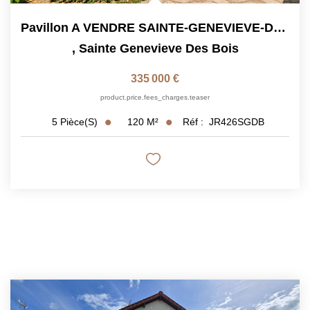
Pavillon A VENDRE SAINTE-GENEVIEVE-DES-BOIS Avec Dépendance
,
Sainte Genevieve Des Bois
335 000 €
product.price.fees_charges.teaser
120
M²
Réf :
JR426SGDB
5
Pièce(s)