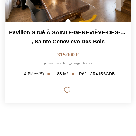
Pavillon Situé À SAINTE-GENEVIÈVE-DES-BOIS, À Deux Pas De...
,
Sainte Genevieve Des Bois
315 000 €
product.price.fees_charges.teaser
83
M²
Réf :
JR415SGDB
4
Pièce(s)