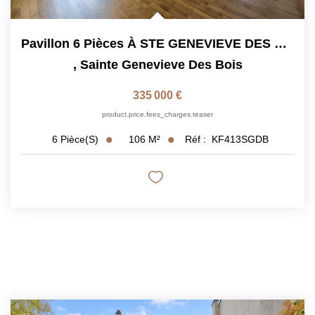
Pavillon 6 Pièces À STE GENEVIEVE DES BOIS
,
Sainte Genevieve Des Bois
335 000 €
product.price.fees_charges.teaser
106
M²
Réf :
KF413SGDB
6
Pièce(s)