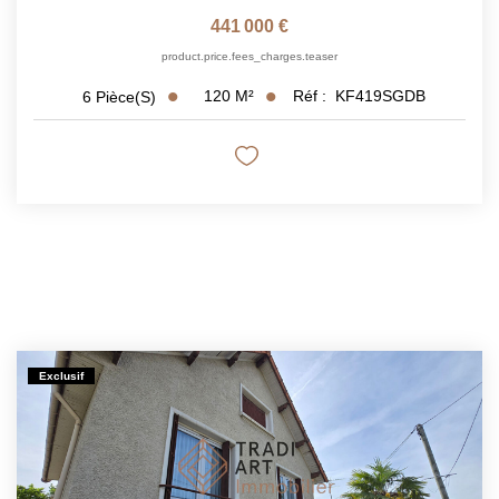
441 000 €
product.price.fees_charges.teaser
120
M²
Réf :
KF419SGDB
6
Pièce(s)
Exclusif