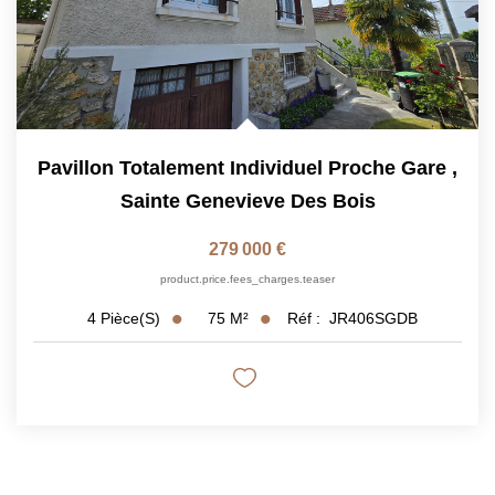
Pavillon Totalement Individuel Proche Gare
,
Sainte Genevieve Des Bois
279 000 €
product.price.fees_charges.teaser
75
M²
Réf :
JR406SGDB
4
Pièce(s)