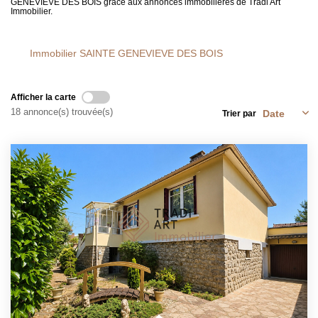
GENEVIEVE DES BOIS grâce aux annonces immobilières de Tradi Art
FAIRE GÉRER
Immobilier.
Immobilier SAINTE GENEVIEVE DES BOIS
L'AGENCE
Qui Sommes Nous
Afficher la carte
18 annonce(s) trouvée(s)
Notre Équipe
Trier par
Nous Rejoindre
NOUS CONTACTER