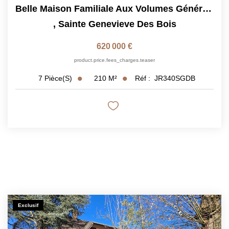
Belle Maison Familiale Aux Volumes Généreux ? Secteur Calme
,
Sainte Genevieve Des Bois
620 000 €
product.price.fees_charges.teaser
210
M²
Réf :
JR340SGDB
7
Pièce(s)
Exclusif