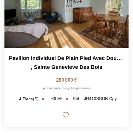
Pavillon Individuel De Plain Pied Avec Double Garage
,
Sainte Genevieve Des Bois
280 000 €
product.price.fees_charges.teaser
66
M²
Réf :
JR410SGDB-Cpy
4
Pièce(s)