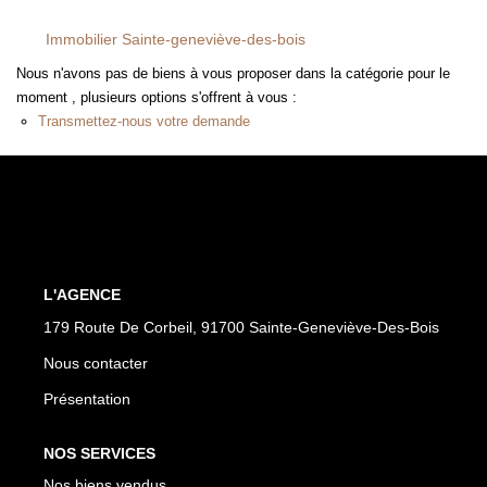
FAIRE GÉRER
Immobilier Sainte-geneviève-des-bois
L'AGENCE
Nous n'avons pas de biens à vous proposer dans la catégorie pour le
moment , plusieurs options s'offrent à vous :
Qui Sommes Nous
Transmettez-nous votre demande
Notre Équipe
Nous Rejoindre
NOUS CONTACTER
L'AGENCE
179 Route De Corbeil, 91700 Sainte-Geneviève-Des-Bois
Nous contacter
Présentation
NOS SERVICES
Nos biens vendus