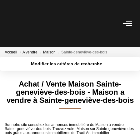
ACHETER
Nos Biens Disponibles
Accueil
A vendre
Maison
Sainte-geneviève-des-bois
Modifier les critères de recherche
LOUER
Localisation
Type de transaction
Surface min
Achat / Vente Maison Sainte-
Type de bien
VENDRE
geneviève-des-bois - Maison a
Plus de critères
Budget max
Nos Services
vendre à Sainte-geneviève-des-bois
Créer une alerte
Estimer
Biens Vendus
Sur notre site consultez les annonces immobilière de Maison à vendre
Sainte-geneviève-des-bois. Trouvez votre Maison sur Sainte-geneviève-des-
bois grâce aux annonces immobilières de Tradi Art Immobilier.