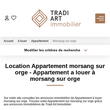
ACHETER
Nos Biens Disponibles
Accueil
A louer
Appartement
Morsang sur orge
Modifier les critères de recherche
Type de transaction
Localisation
LOUER
Acheter
Localisation
Location Appartement morsang sur
Type de bien
VENDRE
Sélectionnez...
Surface min
orge - Appartement a louer à
morsang sur orge
Nos Services
Plus de critères
Budget max
Estimer
Créer une alerte
Biens Vendus
Sur notre site consultez les annonces immobilière de Appartement à louer
morsang sur orge. Trouvez votre Appartement sur morsang sur orge grâce
aux annonces immobilières de Tradi Art Immobilier.