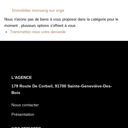
FAIRE GÉRER
Immobilier morsang sur orge
Nous n'avons pas de biens à vous proposer dans la catégorie pour le
L'AGENCE
moment , plusieurs options s'offrent à vous :
Transmettez-nous votre demande
Qui Sommes Nous
Notre Équipe
Nous Rejoindre
NOUS CONTACTER
L'AGENCE
179 Route De Corbeil, 91700 Sainte-Geneviève-Des-
Bois
Nous contacter
Présentation